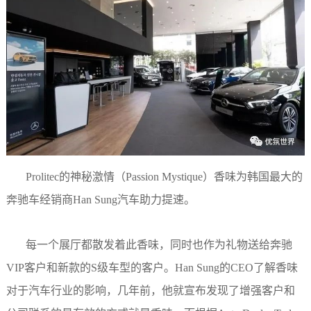
Prolitec的神秘激情（
Passion Mystique
）香味为韩国最大的
奔驰车经销商
Han Sung
汽车助力提速。
每一个展厅都散发着此香味，同时也作为礼物送给奔驰
VIP
客户和新款的
S
级车型的客户。
Han Sung
的
CEO
了解香味
对于汽车行业的影响，几年前，他就宣布发现了增强客户和